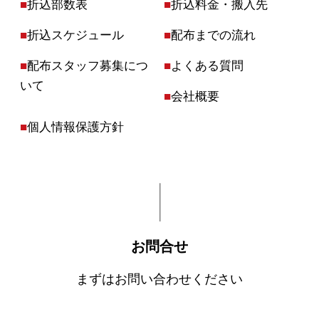
■
折込部数表
■
折込料金・搬入先
■
折込スケジュール
■
配布までの流れ
■
配布スタッフ募集につ
■
よくある質問
いて
■
会社概要
■
個人情報保護方針
お問合せ
まずはお問い合わせください