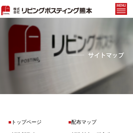
■
トップページ
■
配布マップ